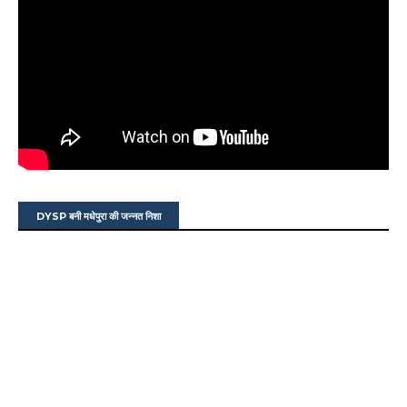
DYSP बनी मधेपुरा की जन्नत निशा