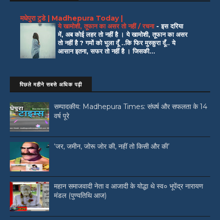
मधेपुरा टुडे | Madhepura Today |
ये खामोशी, तूफान का असर तो नहीं / रचना
-
इस दरिया
में, अब कोई लहर तो नहीं है । ये खामोशी, तूफान का असर
तो नहीं है ? गमों को भुला दूँ ..कि फिर मुस्कुरा दूँ.. ये
आसान इतना, सफर तो नहीं है । जिसकी...
पिछले महीने सबसे अधिक पढ़ी
सम्पादकीय: Madhepura Times: संघर्ष और सफलता के 14
वर्ष पूरे
‘जर, जमीन, जोरू जोर की, नहीं तो किसी और की’
महान समाजवादी नेता व आजादी के योद्धा थे स्व० भूपेंद्र नारायण
मंडल (पुण्यतिथि आज)