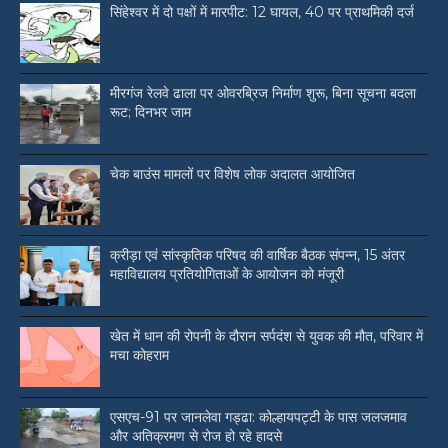
सिंहेश्वर में दो पक्षों में मारपीट: 12 घायल, 40 पर प्राथमिकी दर्ज
मीरगंज रेलवे ढाला पर ओवरब्रिज निर्माण शुरू, बिना सूचना बदला
रूट; दिनभर जाम
चेक बाउंस मामलों पर विशेष लोक अदालत आयोजित
क्रीड़ा एवं सांस्कृतिक परिषद की वार्षिक बैठक संपन्न, 15 अंतर
महाविद्यालय प्रतियोगिताओं के आयोजन को मंजूरी
खेत में धान की रोपनी के दौरान सर्पदंश से युवक की मौत, परिवार में
मचा कोहराम
एसएच-91 पर जानलेवा गड्ढा: कोल्हायपट्टी के पास जलजमाव
और अतिक्रमण से रोज हो रहे हादसे