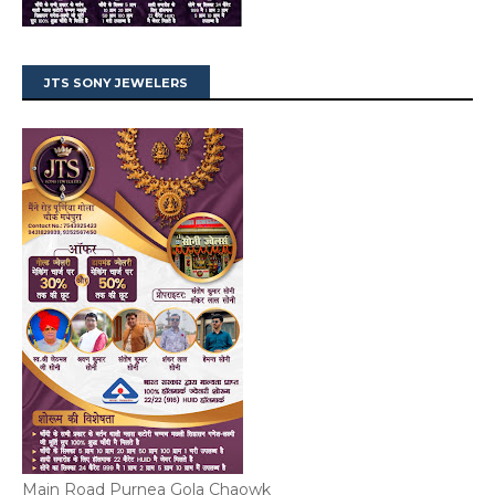
JTS SONY JEWELERS
Main Road Purnea Gola Chaowk