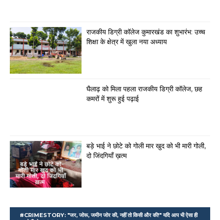
राजकीय डिग्री कॉलेज कुमारखंड का शुभारंभ: उच्च
शिक्षा के क्षेत्र में खुला नया अध्याय
घैलाढ़ को मिला पहला राजकीय डिग्री कॉलेज, छह
कमरों में शुरू हुई पढ़ाई
बड़े भाई ने छोटे को गोली मार खुद को भी मारी गोली,
दो जिंदगियाँ ख़त्म
#CRIMESTORY: "जर, जोरू, जमीन जोर की, नहीं तो किसी और की!" यदि आप भी ऐसा ही