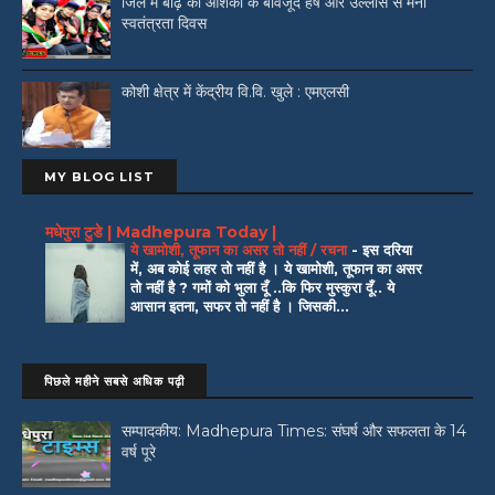
जिले में बाढ़ की आशंका के बावजूद हर्ष और उल्लास से मना
स्वतंत्रता दिवस
कोशी क्षेत्र में केंद्रीय वि.वि. खुले : एमएलसी
MY BLOG LIST
मधेपुरा टुडे | Madhepura Today |
ये खामोशी, तूफान का असर तो नहीं / रचना
-
इस दरिया
में, अब कोई लहर तो नहीं है । ये खामोशी, तूफान का असर
तो नहीं है ? गमों को भुला दूँ ..कि फिर मुस्कुरा दूँ.. ये
आसान इतना, सफर तो नहीं है । जिसकी...
पिछले महीने सबसे अधिक पढ़ी
सम्पादकीय: Madhepura Times: संघर्ष और सफलता के 14
वर्ष पूरे