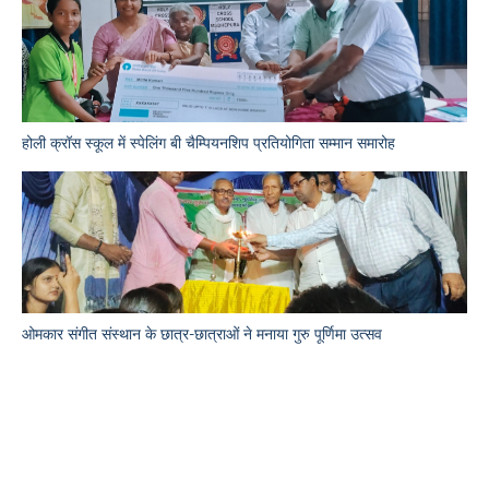
होली क्रॉस स्कूल में स्पेलिंग बी चैम्पियनशिप प्रतियोगिता सम्मान समारोह
ओमकार संगीत संस्थान के छात्र-छात्राओं ने मनाया गुरु पूर्णिमा उत्सव