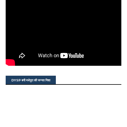
DYSP बनी मधेपुरा की जन्नत निशा