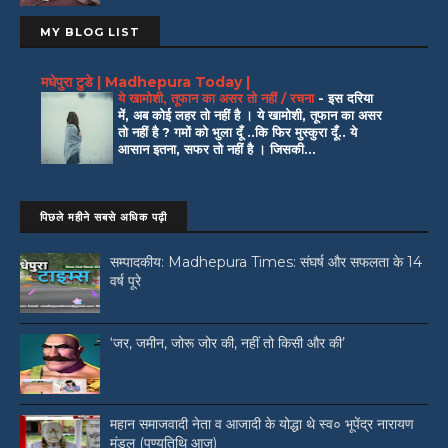
MY BLOG LIST
मधेपुरा टुडे | Madhepura Today |
ये खामोशी, तूफान का असर तो नहीं / रचना
-
इस दरिया
में, अब कोई लहर तो नहीं है । ये खामोशी, तूफान का असर
तो नहीं है ? गमों को भुला दूँ ..कि फिर मुस्कुरा दूँ.. ये
आसान इतना, सफर तो नहीं है । जिसकी...
पिछले महीने सबसे अधिक पढ़ी
सम्पादकीय: Madhepura Times: संघर्ष और सफलता के 14
वर्ष पूरे
‘जर, जमीन, जोरू जोर की, नहीं तो किसी और की’
महान समाजवादी नेता व आजादी के योद्धा थे स्व० भूपेंद्र नारायण
मंडल (पुण्यतिथि आज)