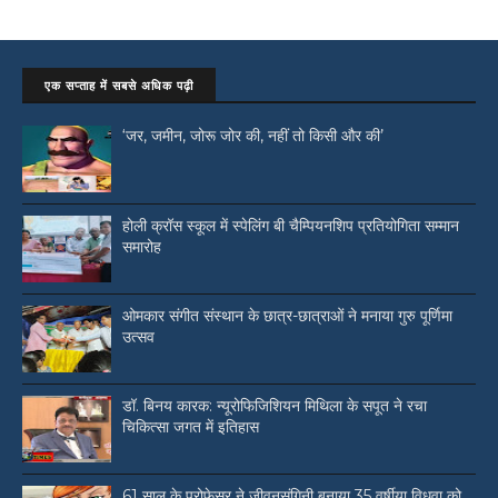
एक सप्ताह में सबसे अधिक पढ़ी
‘जर, जमीन, जोरू जोर की, नहीं तो किसी और की’
होली क्रॉस स्कूल में स्पेलिंग बी चैम्पियनशिप प्रतियोगिता सम्मान
समारोह
ओमकार संगीत संस्थान के छात्र-छात्राओं ने मनाया गुरु पूर्णिमा
उत्सव
डॉ. बिनय कारक: न्यूरोफिजिशियन मिथिला के सपूत ने रचा
चिकित्सा जगत में इतिहास
61 साल के प्रोफ़ेसर ने जीवनसंगिनी बनाया 35 वर्षीया विधवा को