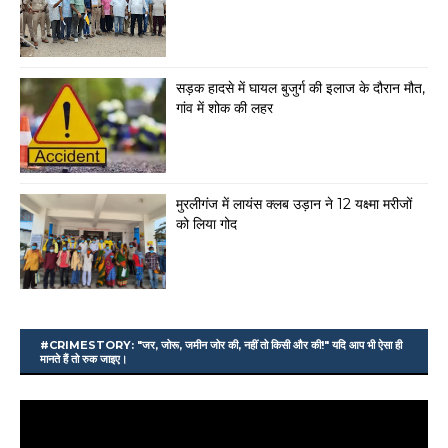
सड़क हादसे में घायल बुजुर्ग की इलाज के दौरान मौत,
गांव में शोक की लहर
मुरलीगंज में लायंस क्लब उड़ान ने 12 यक्ष्मा मरीजों
को लिया गोद
#CRIMESTORY: "जर, जोरू, जमीन जोर की, नहीं तो किसी और की!" यदि आप भी ऐसा ही
मानते हैं तो रुक जाइए।