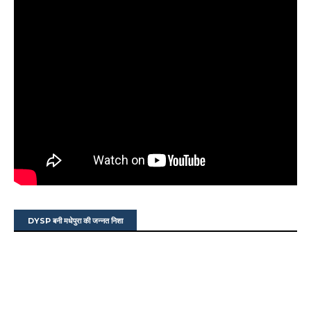
DYSP बनी मधेपुरा की जन्नत निशा