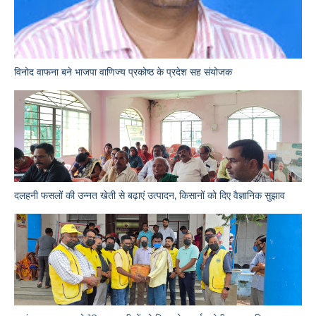
विनोद वाफना बने भाजपा वाणिज्य प्रकोष्ठ के प्रदेश सह संयोजक
दलहनी फसलों की उन्नत खेती से बढ़ाएं उत्पादन, किसानों को दिए वैज्ञानिक सुझाव