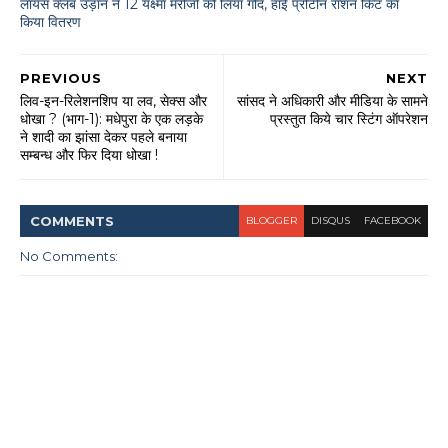
लायंस क्लब उड़ान ने 12 यक्ष्मा मरीजों को लिया गोद, हाई प्रोटीन राशन किट का
किया वितरण
PREVIOUS
NEXT
लिव-इन-रिलेशनशिप या लव, सेक्स और
सांसद ने अधिकारी और मीडिया के सामने
धोखा ? (भाग-1): मधेपुरा के एक लड़के
प्रस्तुत किये चार स्टिंग ऑपरेशन
ने शादी का झांसा देकर पहले बनाया
सम्बन्ध और फिर दिया धोखा !
COMMENT
S
BLOGGER
DISQUS
FACEBOOK
No Comments: