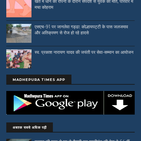
खेत में धान की रोपनी के दौरान सर्पदंश से युवक की मौत, परिवार में
मचा कोहराम
एसएच-91 पर जानलेवा गड्ढा: कोल्हायपट्टी के पास जलजमाव
और अतिक्रमण से रोज हो रहे हादसे
स्व. प्रकाश नारायण यादव की जयंती पर सेवा-सम्मान का आयोजन
MADHEPURA TIMES APP
अबतक सबसे अधिक पढ़ी