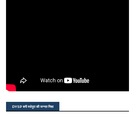
DYSP बनी मधेपुरा की जन्नत निशा