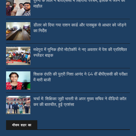
पुरैनी के लाल ने बीपीएससी में लहराया परचम, इलाके में जश्न का
माहौल
डीलर को दिया गया राशन कार्ड और पासबुक से आधार को जोड़ने
का निर्देश
मधेपुरा में यूनिक हीरो मोटोकॉर्प ने नए अवतार में पेश की प्रतिष्ठित
स्प्लेंडर बाइक
शिक्षक दंपति की पुत्री निशा आनंद ने 64 वीं बीपीएससी की परीक्षा
में मारी बाजी
चर्चा में: शिक्षिका जुही भारती से अपर मुख्य सचिव ने वीडियो काॅल
कर की बातचीत, हुई प्रशंसा
मौसम शहर का