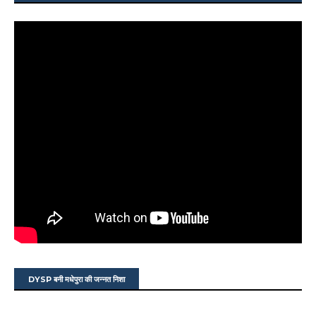
DYSP बनी मधेपुरा की जन्नत निशा