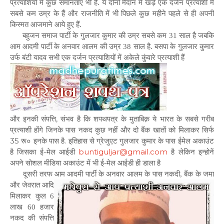
प्रत्याशियों में कुछ समानताएं भी हैं. ये दोनों मैदान में खड़े एक दर्जन प्रत्याशी में
सबसे कम उम्र के हैं और राजनीति में भी पिछले कुछ महीने पहले से ही अपनी
किस्मत आजमाने आये हुए हैं.
बहुजन समाज पार्टी के गुलजार कुमार की उम्र सबसे कम 31 साल है जबकि
आम आदमी पार्टी के अनवार आलम की उम्र 38 साल है. बसपा के गुलजार कुमार
उर्फ बंटी यादव सभी एक दर्जन प्रत्याशियों में अकेले कुंवारे प्रत्याशी हैं
और इनकी संपत्ति, संभव है कि शपथपत्र के मुताबिक़ ये भारत के सबसे गरीब
प्रत्याशी होंगे जिनके पास नकद कुछ नहीं और दो बैंक खातों को मिलाकर सिर्फ
35 रू० इनके पास है. इतिहास से ग्रेजुएट गुलजार कुमार के पास ईमेल अकाउंट
है जिसका ई-मेल आईडी
buntiguljar@gmail.com
है लेकिन इन्होनें
अपने सोशल मीडिया अकाउंट में भी ई-मेल आईडी ही डाला है
दूसरी तरफ आम आदमी पार्टी के अनवार आलम के पास नकदी, बैंक के जमा
और जेवरात
आदि
मिलाकर कुल 6
लाख 60 हजार
नकद की संपत्ति