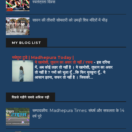
स्वतंत्रता दिवस
सावन की तीसरी सोमवारी को उमड़ी शिव मंदिरों में भीड़
MY BLOG LIST
मधेपुरा टुडे | Madhepura Today |
ये खामोशी, तूफान का असर तो नहीं / रचना
-
इस दरिया
में, अब कोई लहर तो नहीं है । ये खामोशी, तूफान का असर
तो नहीं है ? गमों को भुला दूँ ..कि फिर मुस्कुरा दूँ.. ये
आसान इतना, सफर तो नहीं है । जिसकी...
पिछले महीने सबसे अधिक पढ़ी
सम्पादकीय: Madhepura Times: संघर्ष और सफलता के 14
वर्ष पूरे