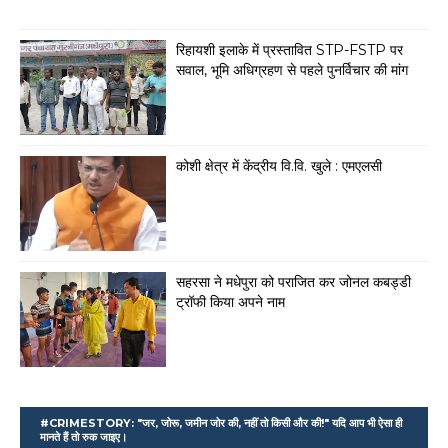
रिहायशी इलाके में प्रस्तावित STP-FSTP पर
सवाल, भूमि अधिग्रहण से पहले पुनर्विचार की मांग
कोशी क्षेत्र में केंद्रीय वि.वि. खुले : एमएलसी
सहरसा ने मधेपुरा को पराजित कर जोनल कबड्डी
ट्रॉफी किया अपने नाम
#CRIMESTORY: "जर, जोरू, जमीन जोर की, नहीं तो किसी और की!" यदि आप भी ऐसा ही
मानते हैं तो रुक जाइए।