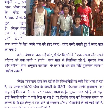
बाईसी
अनुमंडल
आज
भीषण बाढ़
के चपेट में
है
.
शहर से संपर्क
टूट
चुका
,
है
जिधर देखो
पानी ही पानी
.
सभी अपनी
जान
बचने के लिए
अपने घरों को छोड़ यत्र -
तत्र बसेरे बनाये हुए है मगर भूख
?
का क्या
जरीना बेगम का कहना है की
भूखे पेट कितने दिनों तक अपना और अपने
परिवार को बचा पाएंगे
?
इनके
बच्चे भूख से
बिलबिला
रहे
हैं.
मुसरत बेगम
और
रवीजा
बेगम
अनु
सार
सरकार
के तरफ से अब तक कोई
मुकम्मल
व्यवस्था
नहीं हो सकी है
.
जिला प्रशासन दावा कर रही है
कि वि
स्थापितों का सही देख भाल हो रहा
है
,
पर सरकार
विरोधी
खेमा के
बायसी
के
बीजेपी
विधायक संतोष कुशवाहा
का
कहना है
कि
बाढ़
के नाम पर
सरकार अपना फाईल दुरुस्त कर रही है जो राहत
इन्हें मिलनी चाहिए वो नहीं मिल पा
रहा है
. पर
दिलीप यादव पूर्व
विधायक राजद का
कहना है
कि
इस क्षेत्र में
बाढ़ आने से सरकार और
अधिकारियों
की तो
न्यारे-वारे हैं.
बाढ़
राहत
के नाम पर लूट मची हुई
है.