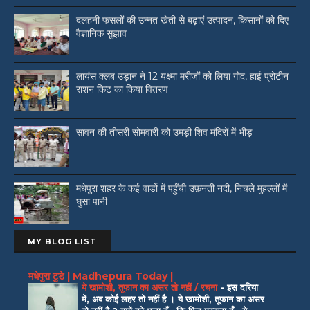
दलहनी फसलों की उन्नत खेती से बढ़ाएं उत्पादन, किसानों को दिए
वैज्ञानिक सुझाव
लायंस क्लब उड़ान ने 12 यक्ष्मा मरीजों को लिया गोद, हाई प्रोटीन
राशन किट का किया वितरण
सावन की तीसरी सोमवारी को उमड़ी शिव मंदिरों में भीड़
मधेपुरा शहर के कई वार्डो में पहुँची उफ़नती नदी, निचले मुहल्लों में
घुसा पानी
MY BLOG LIST
मधेपुरा टुडे | Madhepura Today |
ये खामोशी, तूफान का असर तो नहीं / रचना
-
इस दरिया
में, अब कोई लहर तो नहीं है । ये खामोशी, तूफान का असर