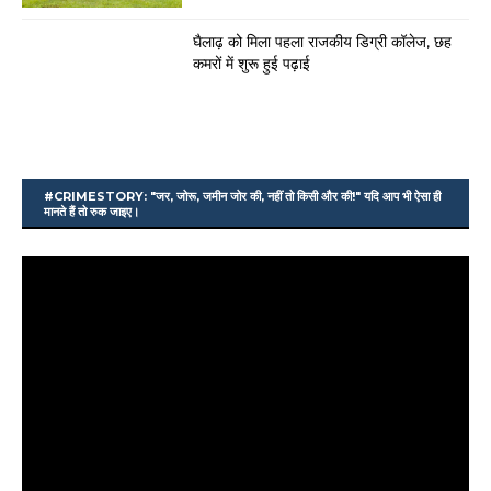
घैलाढ़ को मिला पहला राजकीय डिग्री कॉलेज, छह
कमरों में शुरू हुई पढ़ाई
#CRIMESTORY: "जर, जोरू, जमीन जोर की, नहीं तो किसी और की!" यदि आप भी ऐसा ही
मानते हैं तो रुक जाइए।