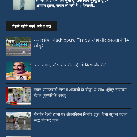
तो नहीं है ? गमों को भुला दूँ ..कि फिर मुस्कुरा दूँ.. ये
आसान इतना, सफर तो नहीं है । जिसकी...
पिछले महीने सबसे अधिक पढ़ी
सम्पादकीय: Madhepura Times: संघर्ष और सफलता के 14
वर्ष पूरे
‘जर, जमीन, जोरू जोर की, नहीं तो किसी और की’
महान समाजवादी नेता व आजादी के योद्धा थे स्व० भूपेंद्र नारायण
मंडल (पुण्यतिथि आज)
मीरगंज रेलवे ढाला पर ओवरब्रिज निर्माण शुरू, बिना सूचना बदला
रूट; दिनभर जाम