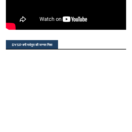
DYSP बनी मधेपुरा की जन्नत निशा