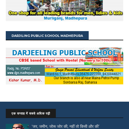
DARJILING PUBLIC SCHOOL MADHEPURA
एक सप्ताह में सबसे अधिक पढ़ी
‘जर, जमीन, जोरू जोर की, नहीं तो किसी और की’