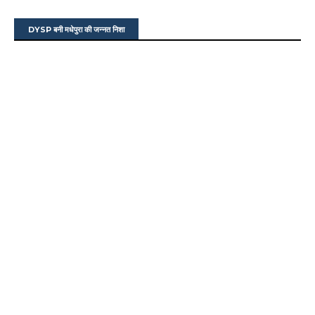
DYSP बनी मधेपुरा की जन्नत निशा