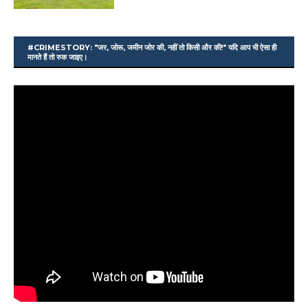
#CRIMESTORY: "जर, जोरू, जमीन जोर की, नहीं तो किसी और की!" यदि आप भी ऐसा ही
मानते हैं तो रुक जाइए।