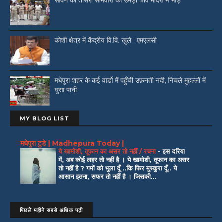
सावन की तीसरी सोमवारी को उमड़ी शिव मंदिरों में भीड़
कोशी क्षेत्र में केंद्रीय वि.वि. खुले : एमएलसी
मधेपुरा शहर के कई वार्डो में पहुँची उफ़नती नदी, निचले मुहल्लों में
घुसा पानी
MY BLOG LIST
मधेपुरा टुडे | Madhepura Today |
ये खामोशी, तूफान का असर तो नहीं / रचना
-
इस दरिया
में, अब कोई लहर तो नहीं है । ये खामोशी, तूफान का असर
तो नहीं है ? गमों को भुला दूँ ..कि फिर मुस्कुरा दूँ.. ये
आसान इतना, सफर तो नहीं है । जिसकी...
पिछले महीने सबसे अधिक पढ़ी