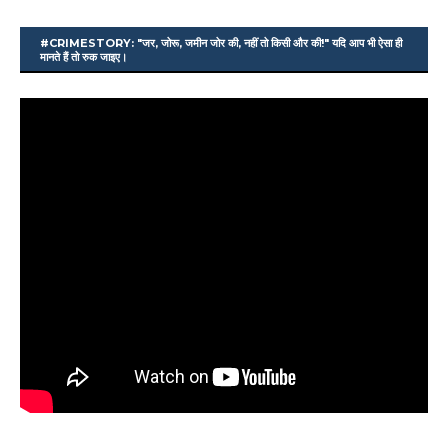
#CRIMESTORY: "जर, जोरू, जमीन जोर की, नहीं तो किसी और की!" यदि आप भी ऐसा ही
मानते हैं तो रुक जाइए।