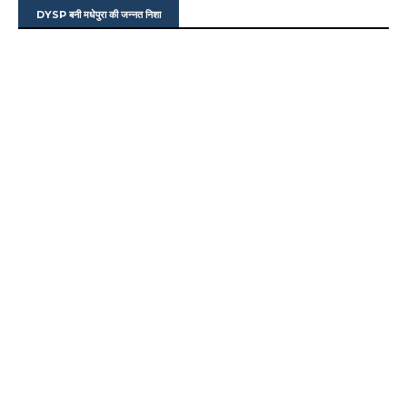
DYSP बनी मधेपुरा की जन्नत निशा