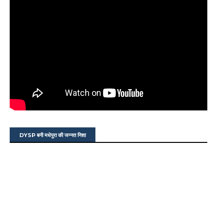
DYSP बनी मधेपुरा की जन्नत निशा