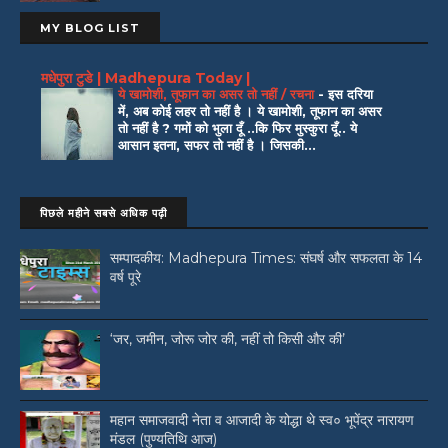
MY BLOG LIST
मधेपुरा टुडे | Madhepura Today |
ये खामोशी, तूफान का असर तो नहीं / रचना
-
इस दरिया
में, अब कोई लहर तो नहीं है । ये खामोशी, तूफान का असर
तो नहीं है ? गमों को भुला दूँ ..कि फिर मुस्कुरा दूँ.. ये
आसान इतना, सफर तो नहीं है । जिसकी...
पिछले महीने सबसे अधिक पढ़ी
सम्पादकीय: Madhepura Times: संघर्ष और सफलता के 14
वर्ष पूरे
‘जर, जमीन, जोरू जोर की, नहीं तो किसी और की’
महान समाजवादी नेता व आजादी के योद्धा थे स्व० भूपेंद्र नारायण
मंडल (पुण्यतिथि आज)