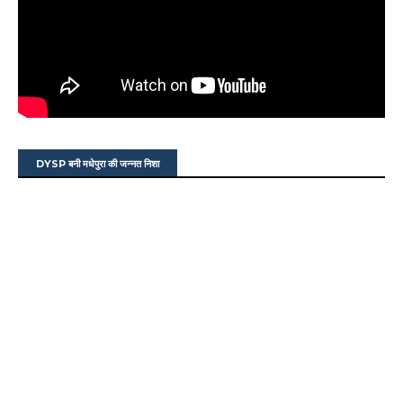
DYSP बनी मधेपुरा की जन्नत निशा