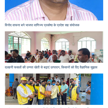
विनोद वाफना बने भाजपा वाणिज्य प्रकोष्ठ के प्रदेश सह संयोजक
दलहनी फसलों की उन्नत खेती से बढ़ाएं उत्पादन, किसानों को दिए वैज्ञानिक सुझाव