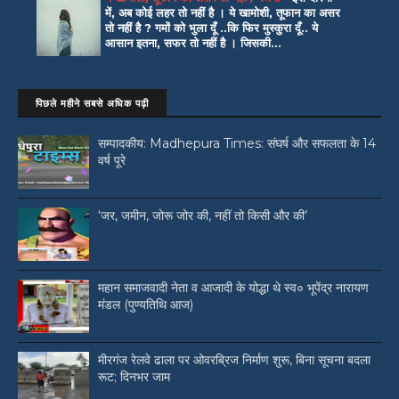
में, अब कोई लहर तो नहीं है । ये खामोशी, तूफान का असर
तो नहीं है ? गमों को भुला दूँ ..कि फिर मुस्कुरा दूँ.. ये
आसान इतना, सफर तो नहीं है । जिसकी...
पिछले महीने सबसे अधिक पढ़ी
सम्पादकीय: Madhepura Times: संघर्ष और सफलता के 14
वर्ष पूरे
‘जर, जमीन, जोरू जोर की, नहीं तो किसी और की’
महान समाजवादी नेता व आजादी के योद्धा थे स्व० भूपेंद्र नारायण
मंडल (पुण्यतिथि आज)
मीरगंज रेलवे ढाला पर ओवरब्रिज निर्माण शुरू, बिना सूचना बदला
रूट; दिनभर जाम