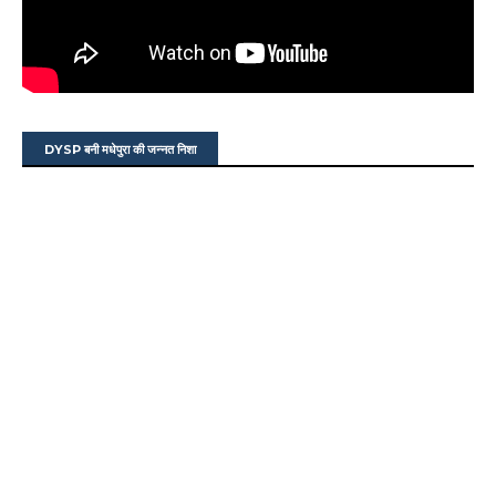
DYSP बनी मधेपुरा की जन्नत निशा