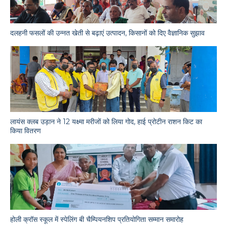
दलहनी फसलों की उन्नत खेती से बढ़ाएं उत्पादन, किसानों को दिए वैज्ञानिक सुझाव
लायंस क्लब उड़ान ने 12 यक्ष्मा मरीजों को लिया गोद, हाई प्रोटीन राशन किट का
किया वितरण
होली क्रॉस स्कूल में स्पेलिंग बी चैम्पियनशिप प्रतियोगिता सम्मान समारोह