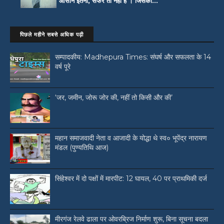
आसान इतना, सफर तो नहीं है । जिसकी...
पिछले महीने सबसे अधिक पढ़ी
सम्पादकीय: Madhepura Times: संघर्ष और सफलता के 14
वर्ष पूरे
‘जर, जमीन, जोरू जोर की, नहीं तो किसी और की’
महान समाजवादी नेता व आजादी के योद्धा थे स्व० भूपेंद्र नारायण
मंडल (पुण्यतिथि आज)
सिंहेश्वर में दो पक्षों में मारपीट: 12 घायल, 40 पर प्राथमिकी दर्ज
मीरगंज रेलवे ढाला पर ओवरब्रिज निर्माण शुरू, बिना सूचना बदला