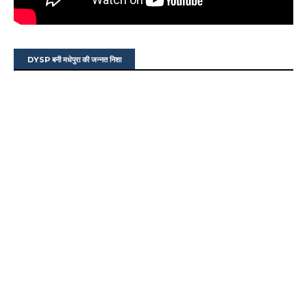
DYSP बनी मधेपुरा की जन्नत निशा