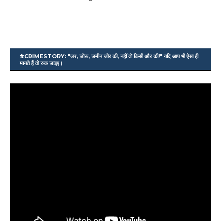
#CRIMESTORY: "जर, जोरू, जमीन जोर की, नहीं तो किसी और की!" यदि आप भी ऐसा ही
मानते हैं तो रुक जाइए।