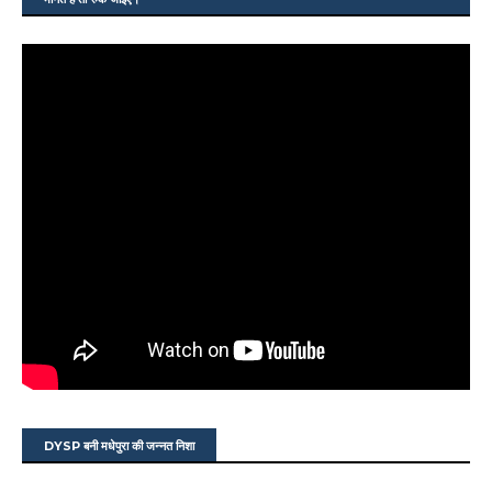
DYSP बनी मधेपुरा की जन्नत निशा