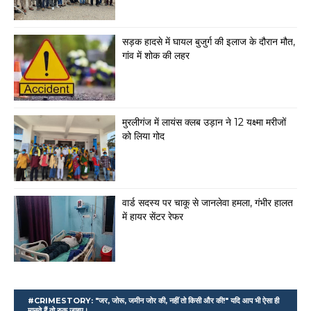
सड़क हादसे में घायल बुजुर्ग की इलाज के दौरान मौत,
गांव में शोक की लहर
मुरलीगंज में लायंस क्लब उड़ान ने 12 यक्ष्मा मरीजों
को लिया गोद
वार्ड सदस्य पर चाकू से जानलेवा हमला, गंभीर हालत
में हायर सेंटर रेफर
#CRIMESTORY: "जर, जोरू, जमीन जोर की, नहीं तो किसी और की!" यदि आप भी ऐसा ही
मानते हैं तो रुक जाइए।