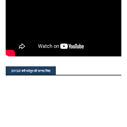
DYSP बनी मधेपुरा की जन्नत निशा