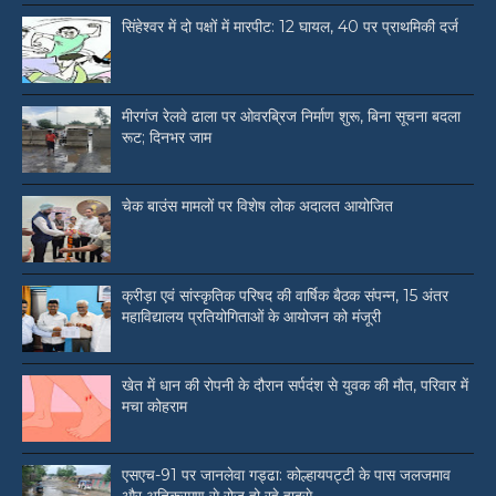
सिंहेश्वर में दो पक्षों में मारपीट: 12 घायल, 40 पर प्राथमिकी दर्ज
मीरगंज रेलवे ढाला पर ओवरब्रिज निर्माण शुरू, बिना सूचना बदला
रूट; दिनभर जाम
चेक बाउंस मामलों पर विशेष लोक अदालत आयोजित
क्रीड़ा एवं सांस्कृतिक परिषद की वार्षिक बैठक संपन्न, 15 अंतर
महाविद्यालय प्रतियोगिताओं के आयोजन को मंजूरी
खेत में धान की रोपनी के दौरान सर्पदंश से युवक की मौत, परिवार में
मचा कोहराम
एसएच-91 पर जानलेवा गड्ढा: कोल्हायपट्टी के पास जलजमाव