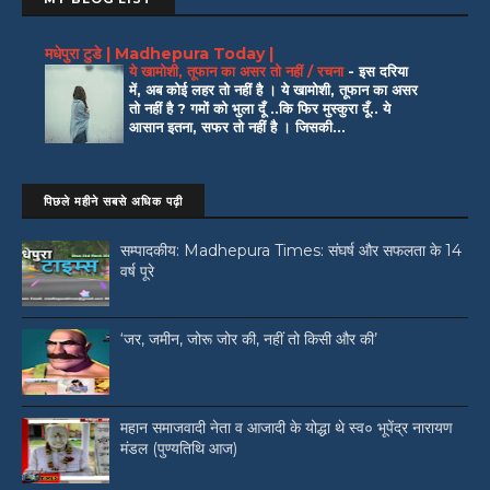
मधेपुरा टुडे | Madhepura Today |
ये खामोशी, तूफान का असर तो नहीं / रचना
-
इस दरिया
में, अब कोई लहर तो नहीं है । ये खामोशी, तूफान का असर
तो नहीं है ? गमों को भुला दूँ ..कि फिर मुस्कुरा दूँ.. ये
आसान इतना, सफर तो नहीं है । जिसकी...
पिछले महीने सबसे अधिक पढ़ी
सम्पादकीय: Madhepura Times: संघर्ष और सफलता के 14
वर्ष पूरे
‘जर, जमीन, जोरू जोर की, नहीं तो किसी और की’
महान समाजवादी नेता व आजादी के योद्धा थे स्व० भूपेंद्र नारायण
मंडल (पुण्यतिथि आज)