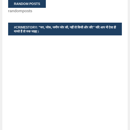
RANDOM POSTS
randomposts
#CRIMESTORY: "जर, जोरू, जमीन जोर की, नहीं तो किसी और की!" यदि आप भी ऐसा ही
मानते हैं तो रुक जाइए।