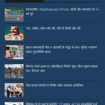
सम्पादकीय: Madhepura Times: संघर्ष और सफलता के 14
वर्ष पूरे
‘जर, जमीन, जोरू जोर की, नहीं तो किसी और की’
महान समाजवादी नेता व आजादी के योद्धा थे स्व० भूपेंद्र नारायण
मंडल (पुण्यतिथि आज)
मीरगंज रेलवे ढाला पर ओवरब्रिज निर्माण शुरू, बिना सूचना बदला
रूट; दिनभर जाम
चेक बाउंस मामलों पर विशेष लोक अदालत आयोजित
सिंहेश्वर में दो पक्षों में मारपीट: 12 घायल, 40 पर प्राथमिकी दर्ज