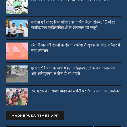
क्रीड़ा एवं सांस्कृतिक परिषद की वार्षिक बैठक संपन्न, 15 अंतर
महाविद्यालय प्रतियोगिताओं के आयोजन को मंजूरी
खेत में धान की रोपनी के दौरान सर्पदंश से युवक की मौत, परिवार में
मचा कोहराम
एसएच-91 पर जानलेवा गड्ढा: कोल्हायपट्टी के पास जलजमाव
और अतिक्रमण से रोज हो रहे हादसे
स्व. प्रकाश नारायण यादव की जयंती पर सेवा-सम्मान का आयोजन
MADHEPURA TIMES APP