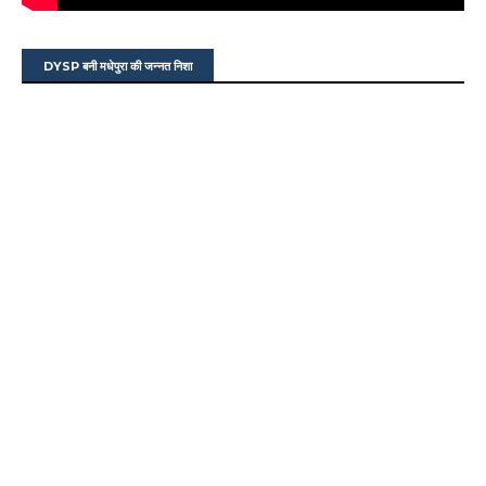
DYSP बनी मधेपुरा की जन्नत निशा