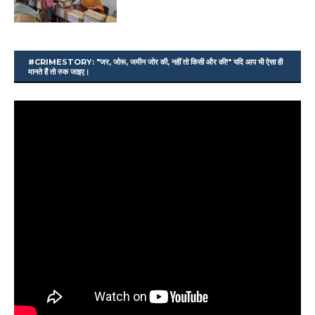
#CRIMESTORY: "जर, जोरू, जमीन जोर की, नहीं तो किसी और की!" यदि आप भी ऐसा ही
मानते हैं तो रुक जाइए।