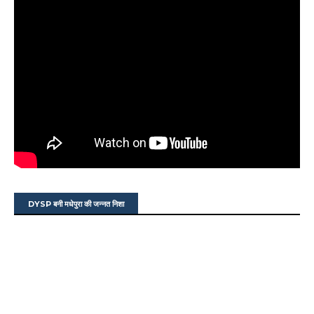
DYSP बनी मधेपुरा की जन्नत निशा