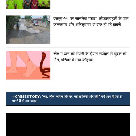
एसएच-91 पर जानलेवा गड्ढा: कोल्हायपट्टी के पास
जलजमाव और अतिक्रमण से रोज हो रहे हादसे
खेत में धान की रोपनी के दौरान सर्पदंश से युवक की
मौत, परिवार में मचा कोहराम
#CRIMESTORY: "जर, जोरू, जमीन जोर की, नहीं तो किसी और की!" यदि आप भी ऐसा ही
मानते हैं तो रुक जाइए।