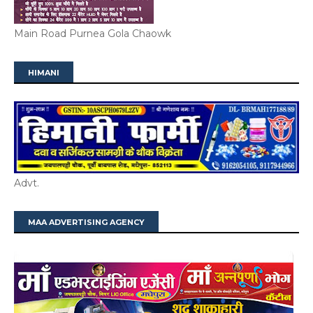
Main Road Purnea Gola Chaowk
HIMANI
Advt.
MAA ADVERTISING AGENCY