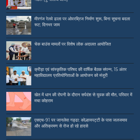
मीरगंज रेलवे ढाला पर ओवरब्रिज निर्माण शुरू, बिना सूचना बदला
रूट; दिनभर जाम
चेक बाउंस मामलों पर विशेष लोक अदालत आयोजित
क्रीड़ा एवं सांस्कृतिक परिषद की वार्षिक बैठक संपन्न, 15 अंतर
महाविद्यालय प्रतियोगिताओं के आयोजन को मंजूरी
खेत में धान की रोपनी के दौरान सर्पदंश से युवक की मौत, परिवार में
मचा कोहराम
एसएच-91 पर जानलेवा गड्ढा: कोल्हायपट्टी के पास जलजमाव
और अतिक्रमण से रोज हो रहे हादसे