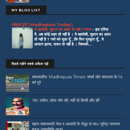
MY BLOG LIST
मधेपुरा टुडे | Madhepura Today |
ये खामोशी, तूफान का असर तो नहीं / रचना
-
इस दरिया
में, अब कोई लहर तो नहीं है । ये खामोशी, तूफान का असर
तो नहीं है ? गमों को भुला दूँ ..कि फिर मुस्कुरा दूँ.. ये
आसान इतना, सफर तो नहीं है । जिसकी...
पिछले महीने सबसे अधिक पढ़ी
सम्पादकीय: Madhepura Times: संघर्ष और सफलता के 14
वर्ष पूरे
‘जर, जमीन, जोरू जोर की, नहीं तो किसी और की’
महान समाजवादी नेता व आजादी के योद्धा थे स्व० भूपेंद्र नारायण
मंडल (पुण्यतिथि आज)