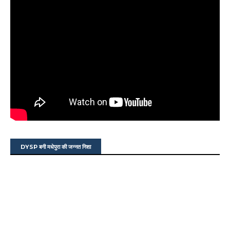
DYSP बनी मधेपुरा की जन्नत निशा