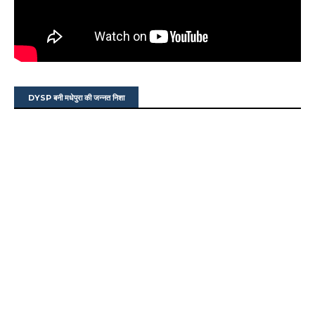
DYSP बनी मधेपुरा की जन्नत निशा