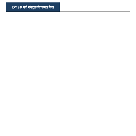
DYSP बनी मधेपुरा की जन्नत निशा