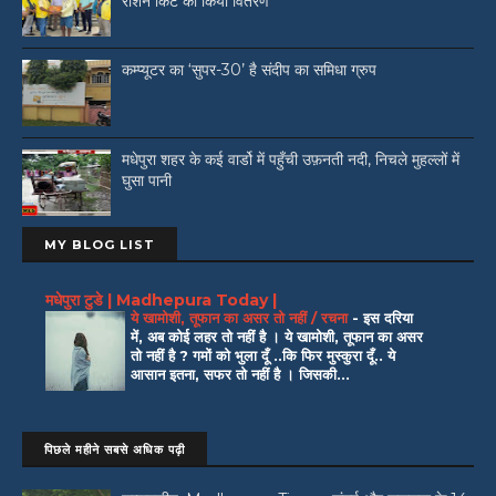
राशन किट का किया वितरण
कम्प्यूटर का ‘सुपर-30’ है संदीप का समिधा ग्रुप
मधेपुरा शहर के कई वार्डो में पहुँची उफ़नती नदी, निचले मुहल्लों में
घुसा पानी
MY BLOG LIST
मधेपुरा टुडे | Madhepura Today |
ये खामोशी, तूफान का असर तो नहीं / रचना
-
इस दरिया
में, अब कोई लहर तो नहीं है । ये खामोशी, तूफान का असर
तो नहीं है ? गमों को भुला दूँ ..कि फिर मुस्कुरा दूँ.. ये
आसान इतना, सफर तो नहीं है । जिसकी...
पिछले महीने सबसे अधिक पढ़ी