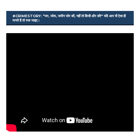
#CRIMESTORY: "जर, जोरू, जमीन जोर की, नहीं तो किसी और की!" यदि आप भी ऐसा ही
मानते हैं तो रुक जाइए।