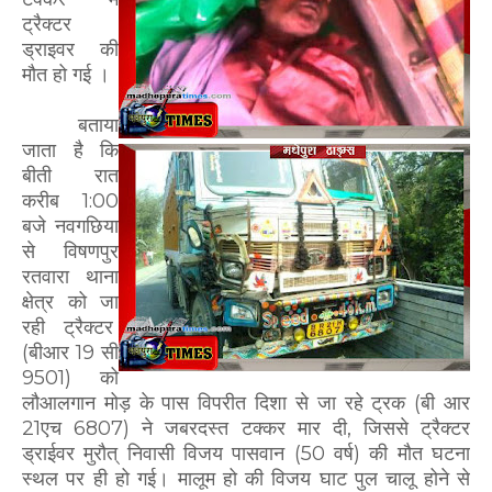
ट्रैक्टर
ड्राइवर की
मौत हो गई ।
बताया
जाता है कि
बीती रात
करीब 1:00
बजे नवगछिया
से विषणपुर
रतवारा थाना
क्षेत्र को जा
रही ट्रैक्टर
(बीआर 19 सी
9501) को
लौआलगान मोड़ के पास विपरीत दिशा से जा रहे ट्रक (बी आर
21एच 6807) ने जबरदस्त टक्कर मार दी, जिससे ट्रैक्टर
ड्राईवर मुरौत् निवासी विजय पासवान (50 वर्ष) की मौत घटना
स्थल पर ही हो गई। मालूम हो की विजय घाट पुल चालू होने से