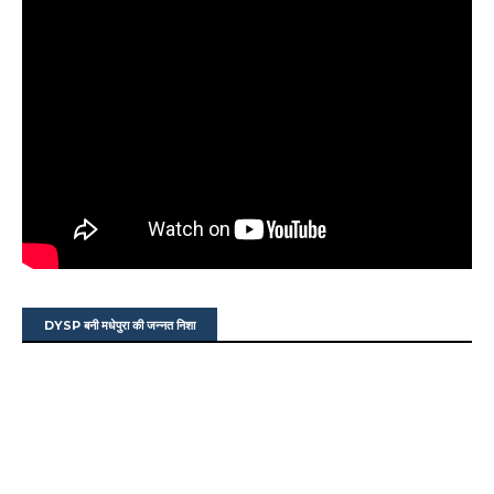
DYSP बनी मधेपुरा की जन्नत निशा