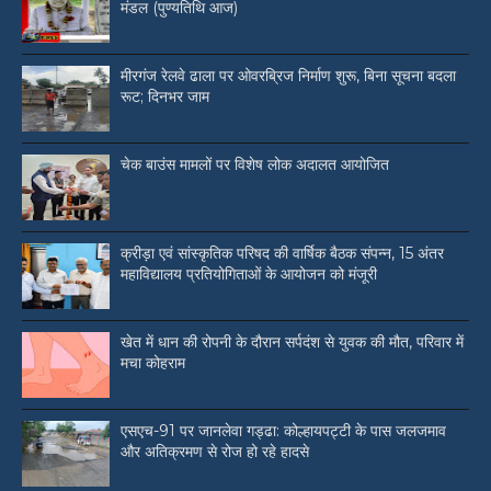
मंडल (पुण्यतिथि आज)
मीरगंज रेलवे ढाला पर ओवरब्रिज निर्माण शुरू, बिना सूचना बदला
रूट; दिनभर जाम
चेक बाउंस मामलों पर विशेष लोक अदालत आयोजित
क्रीड़ा एवं सांस्कृतिक परिषद की वार्षिक बैठक संपन्न, 15 अंतर
महाविद्यालय प्रतियोगिताओं के आयोजन को मंजूरी
खेत में धान की रोपनी के दौरान सर्पदंश से युवक की मौत, परिवार में
मचा कोहराम
एसएच-91 पर जानलेवा गड्ढा: कोल्हायपट्टी के पास जलजमाव
और अतिक्रमण से रोज हो रहे हादसे