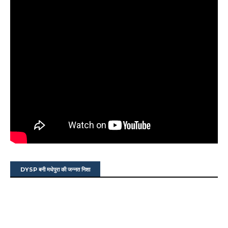
DYSP बनी मधेपुरा की जन्नत निशा