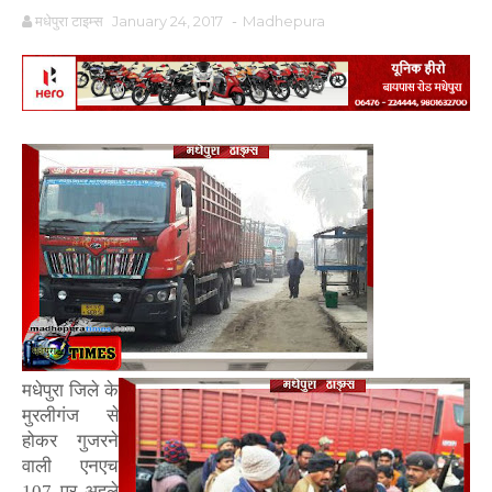
मधेपुरा टाइम्स
January 24, 2017
-
Madhepura
मधेपुरा जिले के
मुरलीगंज से
होकर गुजरने
वाली एनएच
107 पर अहले