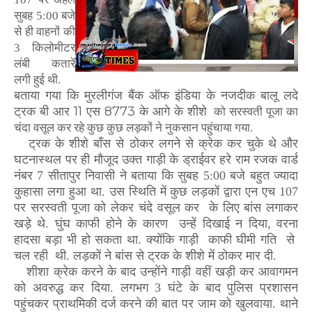
सुबह 5:00 बजे
से ही वाहनों की
3 किलोमीटर
लंबी कतारें
लगी हुई थी.
बताया गया कि मुरलीगंज बैंक ऑफ इंडिया के नजदीक बालू लदे
ट्रक बी आर 11 एस 8773 के आगे के शीशे
को सरस्वती पूजा का
चंदा वसूल कर रहे कुछ कुछ लड़कों ने नुकसान पहुंचाया गया.
ट्रक के शीशे बाँस से ठोकर लगने से क्रेक कर चुके थे और
घटनास्थल पर ही मौजूद उक्त गाड़ी के ड्राईवर हरे राम रजक वार्ड
नंबर 7 सीतापुर निवासी ने बताया कि सुबह 5:00 बजे बहुत ज्यादा
कुहासा लगा हुआ था. उस स्थिति में कुछ लड़कों द्वारा एन एच 107
पर सरस्वती पूजा को लेकर चंदे वसूल कर
के लिए बांस लगाकर
खड़े थे. घुंघ काफी होने के कारण
उन्हें दिखाई न दिया, वरना
हादसा बड़ा भी हो सकता था. क्योंकि गाड़ी
काफी घीमी गति
से
चल रही
थी. लड़कों ने बांस से ट्रक के शीशे में ठोकर मार दी.
शीशा क्रेक करने के बाद उन्होंने गाड़ी वहीं खड़ी कर आवागमन
को अवरुद्ध कर दिया. लगभग 3 घंटे के बाद पुलिस प्रशासन
पहुंचकर प्राथमिकी दर्ज करने की बात पर जाम को खुलवाया. थाने