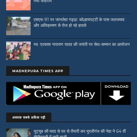
मचा कोहराम
एसएच-91 पर जानलेवा गड्ढा: कोल्हायपट्टी के पास जलजमाव
और अतिक्रमण से रोज हो रहे हादसे
स्व. प्रकाश नारायण यादव की जयंती पर सेवा-सम्मान का आयोजन
MADHEPURA TIMES APP
अबतक सबसे अधिक पढ़ी
यूट्यूब की मदद से घर से तैयारी कर मुरलीगंज की नेहा ने 64 वीं