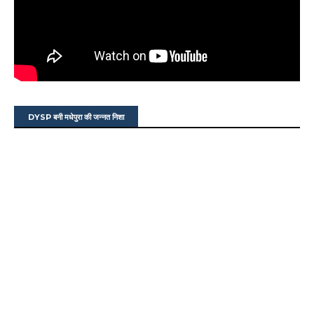
DYSP बनी मधेपुरा की जन्नत निशा