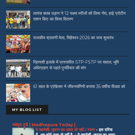
लायंस क्लब उड़ान ने 12 यक्ष्मा मरीजों को लिया गोद, हाई प्रोटीन
राशन किट का किया वितरण
राजकीय श्रावणी मेला, सिंहेश्वर-2026 का भव्य शुभारंभ
रिहायशी इलाके में प्रस्तावित STP-FSTP पर सवाल, भूमि
अधिग्रहण से पहले पुनर्विचार की मांग
61 साल के प्रोफ़ेसर ने जीवनसंगिनी बनाया 35 वर्षीया विधवा को
MY BLOG LIST
मधेपुरा टुडे | Madhepura Today |
ये खामोशी, तूफान का असर तो नहीं / रचना
-
इस दरिया
में, अब कोई लहर तो नहीं है । ये खामोशी, तूफान का असर