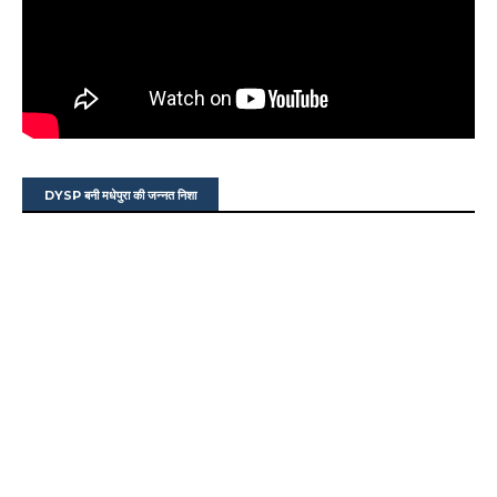
DYSP बनी मधेपुरा की जन्नत निशा