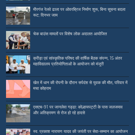
मीरगंज रेलवे ढाला पर ओवरब्रिज निर्माण शुरू, बिना सूचना बदला
रूट; दिनभर जाम
चेक बाउंस मामलों पर विशेष लोक अदालत आयोजित
क्रीड़ा एवं सांस्कृतिक परिषद की वार्षिक बैठक संपन्न, 15 अंतर
महाविद्यालय प्रतियोगिताओं के आयोजन को मंजूरी
खेत में धान की रोपनी के दौरान सर्पदंश से युवक की मौत, परिवार में
मचा कोहराम
एसएच-91 पर जानलेवा गड्ढा: कोल्हायपट्टी के पास जलजमाव
और अतिक्रमण से रोज हो रहे हादसे
स्व. प्रकाश नारायण यादव की जयंती पर सेवा-सम्मान का आयोजन