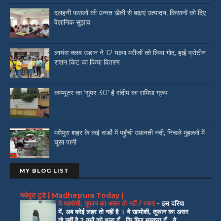
दलहनी फसलों की उन्नत खेती से बढ़ाएं उत्पादन, किसानों को दिए
वैज्ञानिक सुझाव
लायंस क्लब उड़ान ने 12 यक्ष्मा मरीजों को लिया गोद, हाई प्रोटीन
राशन किट का किया वितरण
कम्प्यूटर का ‘सुपर-30’ है संदीप का समिधा ग्रुप
मधेपुरा शहर के कई वार्डो में पहुँची उफ़नती नदी, निचले मुहल्लों में
घुसा पानी
MY BLOG LIST
मधेपुरा टुडे | Madhepura Today |
ये खामोशी, तूफान का असर तो नहीं / रचना
-
इस दरिया
में, अब कोई लहर तो नहीं है । ये खामोशी, तूफान का असर
तो नहीं है ? गमों को भुला दूँ ..कि फिर मुस्कुरा दूँ.. ये