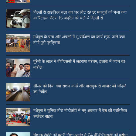
दिल्ली से साइकिल चला कर घर लौट रहे छ: मजदूरों को भेजा गया
क्वॉरेंटाइन सेंटर: 15 अप्रैल को चले थे दिल्ली से
मधेपुरा के पांच और अंचलों में भू सर्वेक्षण का कार्य शुरू, जाने क्या
होगी पूरी प्रक्रिया
पुरैनी के लाल ने बीपीएससी में लहराया परचम, इलाके में जश्न का
माहौल
डीलर को दिया गया राशन कार्ड और पासबुक से आधार को जोड़ने
का निर्देश
मधेपुरा में यूनिक हीरो मोटोकॉर्प ने नए अवतार में पेश की प्रतिष्ठित
स्प्लेंडर बाइक
शिक्षक दंपति की पुत्री निशा आनंद ने 64 वीं बीपीएससी की परीक्षा