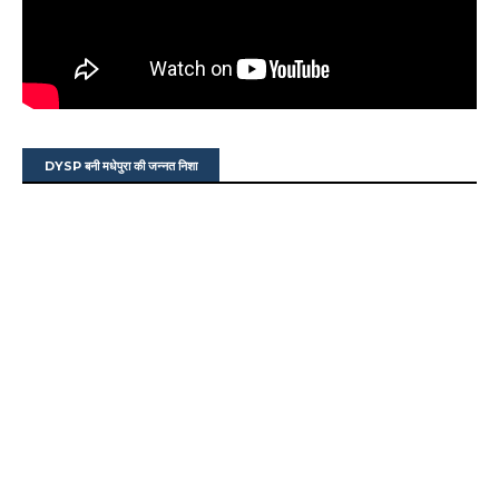
DYSP बनी मधेपुरा की जन्नत निशा