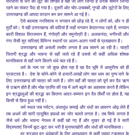
परिधानों से धन की लूट का ताण्डव है वहीं जो लोग जिन्दा हैं उनके सामने जिन्दा
,
रहने का संकट पैदा हो गया है। दूसरी ओर चोर-उचक्कों
गुण्डों और लूटेरों के लिए
उत्तराखण्ड की आपदा वरदान बन कर सामने आ गई है।
,
,
ऎसे बदमाश नरपिशाच न भगवान को छोड़ रहे हैं
न लोगों को
और न ही
,
मुर्दों को। ये वही उत्तराखण्ड की वादियां हैं जहाँ भगवान केदारनाथ रहते हैं
भगवान
,
,
बदरी विशाल विराजमान हैं
गंगोत्री और यमुनोत्री है। अलकनंदा
भगीरथी और
गंगा जैसी सुर सरिताएं विभिन्न स्थानों पर अलग-अलग नामों से प्रवाहमान हैं।
उत्तराखण्ड की असली तस्वीर लगता है अब सामने आ रही है। यात्री
जितनी श्रद्धा और भावना से वहाँ जाते रहे हैं उससे भी कहीं अधिक शोषक
मानसिकता से वहाँ जाने कितने धंधे चल रहे हैं।
धर्म के नाम पर जो कुछ होता रहा है वह दैव भूमि में आसुरीत्व को ही
प्रकटाता है।
देश के कोने-कोने से हजारों-लाखों लोग चार धाम का पुण्य पाने के
लिए उत्तराखण्ड की यात्रा को जाते हैं। लोग वहाँ की यात्रा को पूर्ण कर दैव ऋण
से उऋण होते हैं और मोक्ष प्राप्ति की राह में आगे बढ़ने का अहसास करते हैं लेकिन
,
इन श्रद्धालुओं की श्रद्धा का कितना आदर-सम्मान इन दैव तीर्थों पर होता है
यह
किसी से छिपा हुआ नहीं है।
,
धर्म स्थल जब पर्यटन
अंधाधुंध कमाई और धंधों का आवरण ओढ़ लेते हैं
तब अधर्म की सारी प्रदूषित हवाओ का जोर चलते लगता है। तब सिर्फ लगता है
जैसे धर्म और भावना नेपथ्य में कहीं खो गए हैं और मुखर हो गई हैं वे सारी
विद्रुपताएं जिनमें कूट-कूट कर भरी है मुनाफाखोरी और धंधों की मानसिकता।
हर श्रद्धालु इन धंधेबाजों के लिए आस्थावान से कहीं ज्यादा टकसाल के