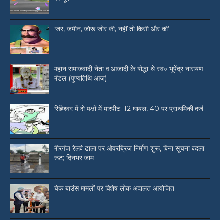
‘जर, जमीन, जोरू जोर की, नहीं तो किसी और की’
महान समाजवादी नेता व आजादी के योद्धा थे स्व० भूपेंद्र नारायण
मंडल (पुण्यतिथि आज)
सिंहेश्वर में दो पक्षों में मारपीट: 12 घायल, 40 पर प्राथमिकी दर्ज
मीरगंज रेलवे ढाला पर ओवरब्रिज निर्माण शुरू, बिना सूचना बदला
रूट; दिनभर जाम
चेक बाउंस मामलों पर विशेष लोक अदालत आयोजित