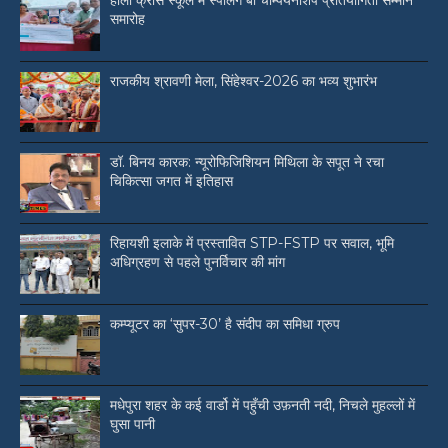
होली क्रॉस स्कूल में स्पेलिंग बी चैम्पियनशिप प्रतियोगिता सम्मान
समारोह
राजकीय श्रावणी मेला, सिंहेश्वर-2026 का भव्य शुभारंभ
डॉ. बिनय कारक: न्यूरोफिजिशियन मिथिला के सपूत ने रचा
चिकित्सा जगत में इतिहास
रिहायशी इलाके में प्रस्तावित STP-FSTP पर सवाल, भूमि
अधिग्रहण से पहले पुनर्विचार की मांग
कम्प्यूटर का ‘सुपर-30’ है संदीप का समिधा ग्रुप
मधेपुरा शहर के कई वार्डो में पहुँची उफ़नती नदी, निचले मुहल्लों में
घुसा पानी