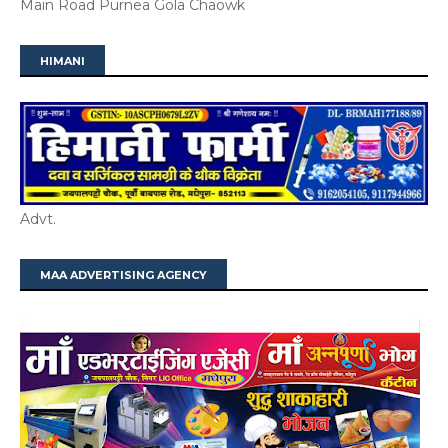
Main Road Purnea Gola Chaowk
HIMANI
Advt.
MAA ADVERTISING AGENCY