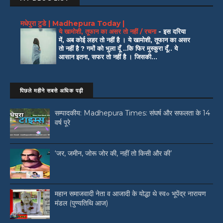
मधेपुरा टुडे | Madhepura Today |
ये खामोशी, तूफान का असर तो नहीं / रचना
-
इस दरिया
में, अब कोई लहर तो नहीं है । ये खामोशी, तूफान का असर
तो नहीं है ? गमों को भुला दूँ ..कि फिर मुस्कुरा दूँ.. ये
आसान इतना, सफर तो नहीं है । जिसकी...
पिछले महीने सबसे अधिक पढ़ी
सम्पादकीय: Madhepura Times: संघर्ष और सफलता के 14
वर्ष पूरे
‘जर, जमीन, जोरू जोर की, नहीं तो किसी और की’
महान समाजवादी नेता व आजादी के योद्धा थे स्व० भूपेंद्र नारायण
मंडल (पुण्यतिथि आज)