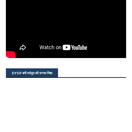
DYSP बनी मधेपुरा की जन्नत निशा