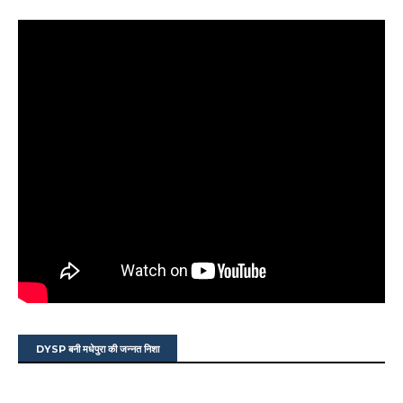
DYSP बनी मधेपुरा की जन्नत निशा