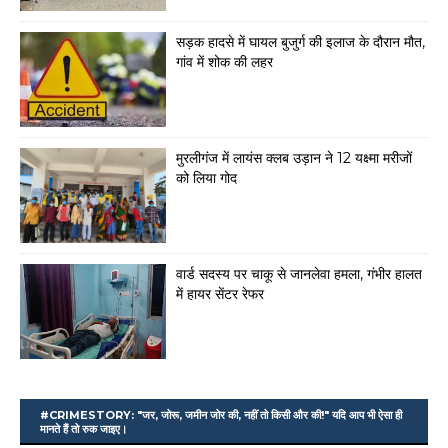
सड़क हादसे में घायल बुजुर्ग की इलाज के दौरान मौत,
गांव में शोक की लहर
मुरलीगंज में लायंस क्लब उड़ान ने 12 यक्ष्मा मरीजों
को लिया गोद
वार्ड सदस्य पर चाकू से जानलेवा हमला, गंभीर हालत
में हायर सेंटर रेफर
#CRIMESTORY: "जर, जोरू, जमीन जोर की, नहीं तो किसी और की!" यदि आप भी ऐसा ही
मानते हैं तो रुक जाइए।