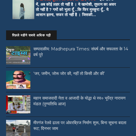
में, अब कोई लहर तो नहीं है । ये खामोशी, तूफान का असर
तो नहीं है ? गमों को भुला दूँ ..कि फिर मुस्कुरा दूँ.. ये
आसान इतना, सफर तो नहीं है । जिसकी...
पिछले महीने सबसे अधिक पढ़ी
सम्पादकीय: Madhepura Times: संघर्ष और सफलता के 14
वर्ष पूरे
‘जर, जमीन, जोरू जोर की, नहीं तो किसी और की’
महान समाजवादी नेता व आजादी के योद्धा थे स्व० भूपेंद्र नारायण
मंडल (पुण्यतिथि आज)
मीरगंज रेलवे ढाला पर ओवरब्रिज निर्माण शुरू, बिना सूचना बदला
रूट; दिनभर जाम