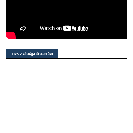
DYSP बनी मधेपुरा की जन्नत निशा