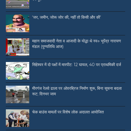
‘जर, जमीन, जोरू जोर की, नहीं तो किसी और की’
महान समाजवादी नेता व आजादी के योद्धा थे स्व० भूपेंद्र नारायण
मंडल (पुण्यतिथि आज)
सिंहेश्वर में दो पक्षों में मारपीट: 12 घायल, 40 पर प्राथमिकी दर्ज
मीरगंज रेलवे ढाला पर ओवरब्रिज निर्माण शुरू, बिना सूचना बदला
रूट; दिनभर जाम
चेक बाउंस मामलों पर विशेष लोक अदालत आयोजित