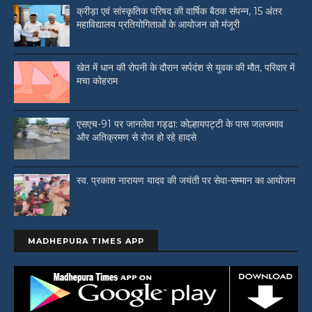
क्रीड़ा एवं सांस्कृतिक परिषद की वार्षिक बैठक संपन्न, 15 अंतर
महाविद्यालय प्रतियोगिताओं के आयोजन को मंजूरी
खेत में धान की रोपनी के दौरान सर्पदंश से युवक की मौत, परिवार में
मचा कोहराम
एसएच-91 पर जानलेवा गड्ढा: कोल्हायपट्टी के पास जलजमाव
और अतिक्रमण से रोज हो रहे हादसे
स्व. प्रकाश नारायण यादव की जयंती पर सेवा-सम्मान का आयोजन
MADHEPURA TIMES APP