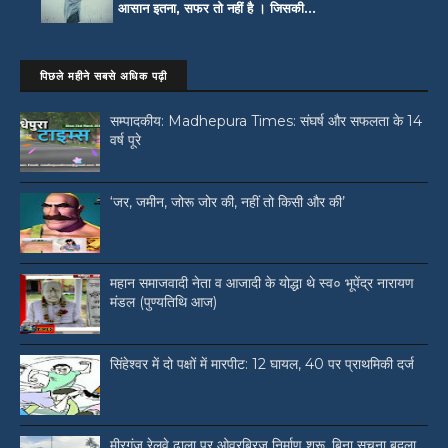
आसान इतना, सफर तो नहीं है । जिसकी...
पिछले महीने सबसे अधिक पढ़ी
सम्पादकीय: Madhepura Times: संघर्ष और सफलता के 14
वर्ष पूरे
‘जर, जमीन, जोरू जोर की, नहीं तो किसी और की’
महान समाजवादी नेता व आजादी के योद्धा थे स्व० भूपेंद्र नारायण
मंडल (पुण्यतिथि आज)
सिंहेश्वर में दो पक्षों में मारपीट: 12 घायल, 40 पर प्राथमिकी दर्ज
मीरगंज रेलवे ढाला पर ओवरब्रिज निर्माण शुरू, बिना सूचना बदला