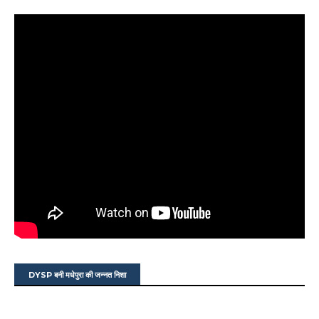
DYSP बनी मधेपुरा की जन्नत निशा