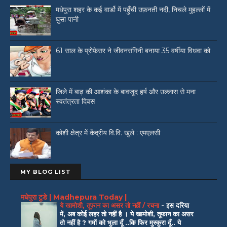
मधेपुरा शहर के कई वार्डो में पहुँची उफ़नती नदी, निचले मुहल्लों में
घुसा पानी
61 साल के प्रोफ़ेसर ने जीवनसंगिनी बनाया 35 वर्षीया विधवा को
जिले में बाढ़ की आशंका के बावजूद हर्ष और उल्लास से मना
स्वतंत्रता दिवस
कोशी क्षेत्र में केंद्रीय वि.वि. खुले : एमएलसी
MY BLOG LIST
मधेपुरा टुडे | Madhepura Today |
ये खामोशी, तूफान का असर तो नहीं / रचना
-
इस दरिया
में, अब कोई लहर तो नहीं है । ये खामोशी, तूफान का असर
तो नहीं है ? गमों को भुला दूँ ..कि फिर मुस्कुरा दूँ.. ये