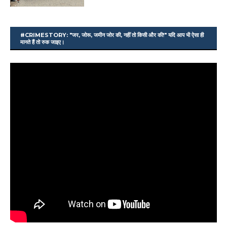
#CRIMESTORY: "जर, जोरू, जमीन जोर की, नहीं तो किसी और की!" यदि आप भी ऐसा ही
मानते हैं तो रुक जाइए।