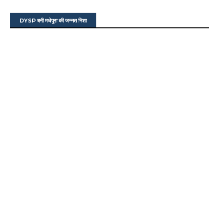
DYSP बनी मधेपुरा की जन्नत निशा