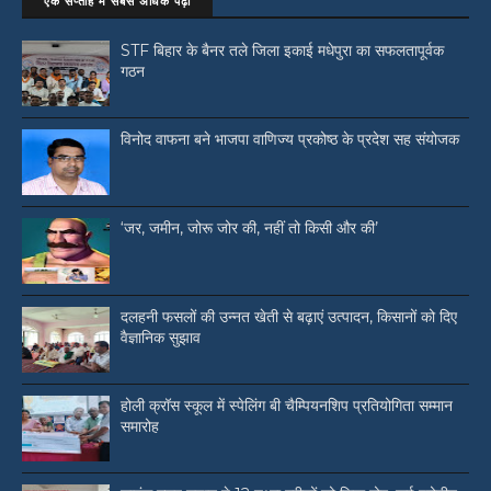
एक सप्ताह में सबसे अधिक पढ़ी
STF बिहार के बैनर तले जिला इकाई मधेपुरा का सफलतापूर्वक
गठन
विनोद वाफना बने भाजपा वाणिज्य प्रकोष्ठ के प्रदेश सह संयोजक
‘जर, जमीन, जोरू जोर की, नहीं तो किसी और की’
दलहनी फसलों की उन्नत खेती से बढ़ाएं उत्पादन, किसानों को दिए
वैज्ञानिक सुझाव
होली क्रॉस स्कूल में स्पेलिंग बी चैम्पियनशिप प्रतियोगिता सम्मान
समारोह