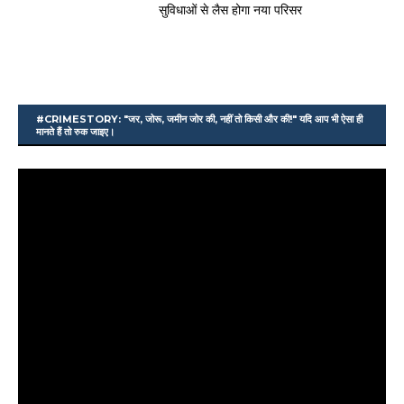
सुविधाओं से लैस होगा नया परिसर
#CRIMESTORY: "जर, जोरू, जमीन जोर की, नहीं तो किसी और की!" यदि आप भी ऐसा ही
मानते हैं तो रुक जाइए।