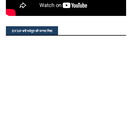
DYSP बनी मधेपुरा की जन्नत निशा