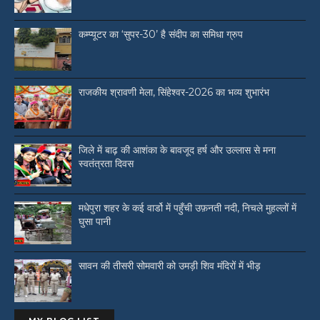
कम्प्यूटर का ‘सुपर-30’ है संदीप का समिधा ग्रुप
राजकीय श्रावणी मेला, सिंहेश्वर-2026 का भव्य शुभारंभ
जिले में बाढ़ की आशंका के बावजूद हर्ष और उल्लास से मना
स्वतंत्रता दिवस
मधेपुरा शहर के कई वार्डो में पहुँची उफ़नती नदी, निचले मुहल्लों में
घुसा पानी
सावन की तीसरी सोमवारी को उमड़ी शिव मंदिरों में भीड़