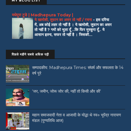
MY BLOG LIST
मधेपुरा टुडे | Madhepura Today |
ये खामोशी, तूफान का असर तो नहीं / रचना
-
इस दरिया
में, अब कोई लहर तो नहीं है । ये खामोशी, तूफान का असर
तो नहीं है ? गमों को भुला दूँ ..कि फिर मुस्कुरा दूँ.. ये
आसान इतना, सफर तो नहीं है । जिसकी...
पिछले महीने सबसे अधिक पढ़ी
सम्पादकीय: Madhepura Times: संघर्ष और सफलता के 14
वर्ष पूरे
‘जर, जमीन, जोरू जोर की, नहीं तो किसी और की’
महान समाजवादी नेता व आजादी के योद्धा थे स्व० भूपेंद्र नारायण
मंडल (पुण्यतिथि आज)