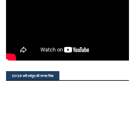
DYSP बनी मधेपुरा की जन्नत निशा