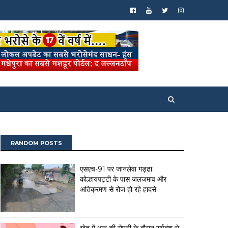
RANDOM POSTS
एसएच-91 पर जानलेवा गड्ढा:
कोल्हायपट्टी के पास जलजमाव और
अतिक्रमण से रोज हो रहे हादसे