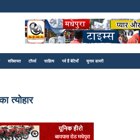
शख्सियत
टॉपर्स
साहित्य
गर्व हैं बेटियाँ
चुनाव डायरी
का त्योहार