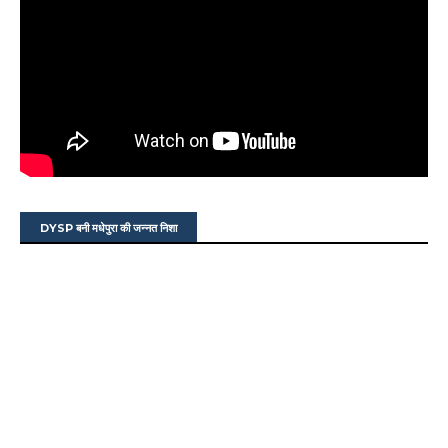
DYSP बनी मधेपुरा की जन्नत निशा