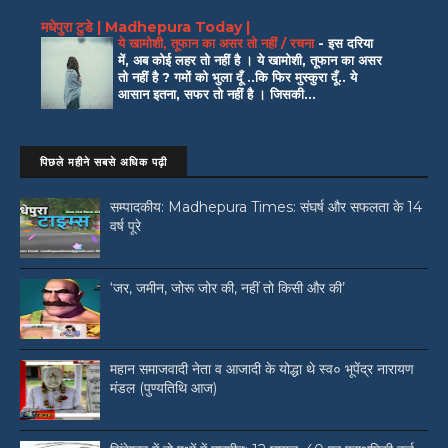
मधेपुरा टुडे | Madhepura Today |
ये खामोशी, तूफान का असर तो नहीं / रचना
-
इस दरिया
में, अब कोई लहर तो नहीं है । ये खामोशी, तूफान का असर
तो नहीं है ? गमों को भुला दूँ ..कि फिर मुस्कुरा दूँ.. ये
आसान इतना, सफर तो नहीं है । जिसकी...
पिछले महीने सबसे अधिक पढ़ी
सम्पादकीय: Madhepura Times: संघर्ष और सफलता के 14
वर्ष पूरे
‘जर, जमीन, जोरू जोर की, नहीं तो किसी और की’
महान समाजवादी नेता व आजादी के योद्धा थे स्व० भूपेंद्र नारायण
मंडल (पुण्यतिथि आज)