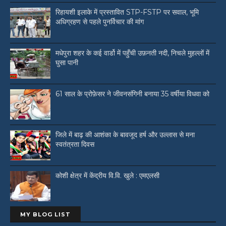
रिहायशी इलाके में प्रस्तावित STP-FSTP पर सवाल, भूमि
अधिग्रहण से पहले पुनर्विचार की मांग
मधेपुरा शहर के कई वार्डो में पहुँची उफ़नती नदी, निचले मुहल्लों में
घुसा पानी
61 साल के प्रोफ़ेसर ने जीवनसंगिनी बनाया 35 वर्षीया विधवा को
जिले में बाढ़ की आशंका के बावजूद हर्ष और उल्लास से मना
स्वतंत्रता दिवस
कोशी क्षेत्र में केंद्रीय वि.वि. खुले : एमएलसी
MY BLOG LIST