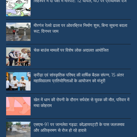
सिंहेश्वर में दो पक्षों में मारपीट: 12 घायल, 40 पर प्राथमिकी दर्ज
मीरगंज रेलवे ढाला पर ओवरब्रिज निर्माण शुरू, बिना सूचना बदला
रूट; दिनभर जाम
चेक बाउंस मामलों पर विशेष लोक अदालत आयोजित
क्रीड़ा एवं सांस्कृतिक परिषद की वार्षिक बैठक संपन्न, 15 अंतर
महाविद्यालय प्रतियोगिताओं के आयोजन को मंजूरी
खेत में धान की रोपनी के दौरान सर्पदंश से युवक की मौत, परिवार में
मचा कोहराम
एसएच-91 पर जानलेवा गड्ढा: कोल्हायपट्टी के पास जलजमाव
और अतिक्रमण से रोज हो रहे हादसे