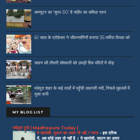
कम्प्यूटर का ‘सुपर-30’ है संदीप का समिधा ग्रुप
61 साल के प्रोफ़ेसर ने जीवनसंगिनी बनाया 35 वर्षीया विधवा को
सावन की तीसरी सोमवारी को उमड़ी शिव मंदिरों में भीड़
मधेपुरा शहर के कई वार्डो में पहुँची उफ़नती नदी, निचले मुहल्लों में
घुसा पानी
MY BLOG LIST
मधेपुरा टुडे | Madhepura Today |
ये खामोशी, तूफान का असर तो नहीं / रचना
-
इस दरिया
में, अब कोई लहर तो नहीं है । ये खामोशी, तूफान का असर