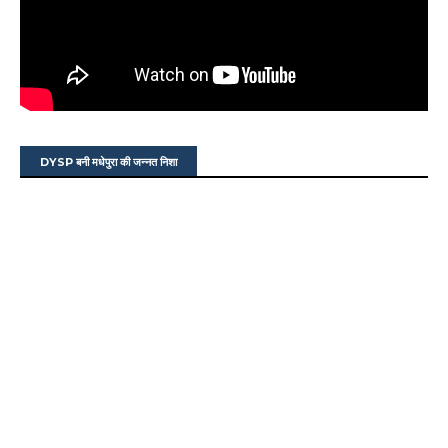
DYSP बनी मधेपुरा की जन्नत निशा