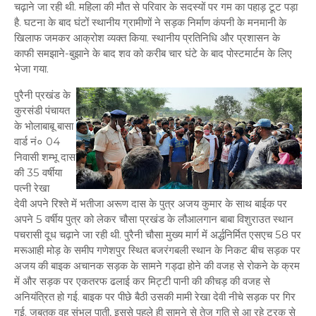
चढ़ाने जा रही थी. महिला की मौत से परिवार के सदस्यों पर गम का पहाड़ टूट पड़ा
है. घटना के बाद घंटों स्थानीय ग्रामीणों ने सड़क निर्माण कंपनी के मनमानी के
खिलाफ जमकर आक्रोश व्यक्त किया. स्थानीय प्रतिनिधि और प्रशासन के
काफी समझाने-बुझाने के बाद शव को करीब चार घंटे के बाद पोस्टमार्टम के लिए
भेजा गया.
पुरैनी प्रखंड के
कुरसंडी पंचायत
के भोलाबाबू बासा
वार्ड नं० 04
निवासी शम्भू दास
की 35 वर्षीया
पत्नी रेखा
देवी अपने रिश्ते में भतीजा अरूण दास के पुत्र अजय कुमार के साथ बाईक पर
अपने 5 वर्षीय पुत्र को लेकर चौसा प्रखंड के लौआलगान बाबा विशुराउत स्थान
पचरासी दूध चढ़ाने जा रही थी. पुरैनी चौसा मुख्य मार्ग में अर्द्धनिर्मित एसएच 58 पर
मरूआही मोड़ के समीप गणेशपुर स्थित बजरंगबली स्थान के निकट बीच सड़क पर
अजय की बाइक अचानक सड़क के सामने गड्ढा होने की वजह से रोकने के क्रम
में और सड़क पर एकतरफ ढलाई कर मिट्टी पानी की कीचड़ की वजह से
अनियंत्रित हो गई. बाइक पर पीछे बैठी उसकी मामी रेखा देवी नीचे सड़क पर गिर
गई. जबतक वह संभल पाती, इससे पहले ही सामने से तेज गति से आ रहे ट्रक से