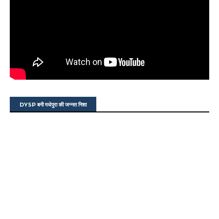
DYSP बनी मधेपुरा की जन्नत निशा