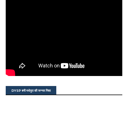
DYSP बनी मधेपुरा की जन्नत निशा