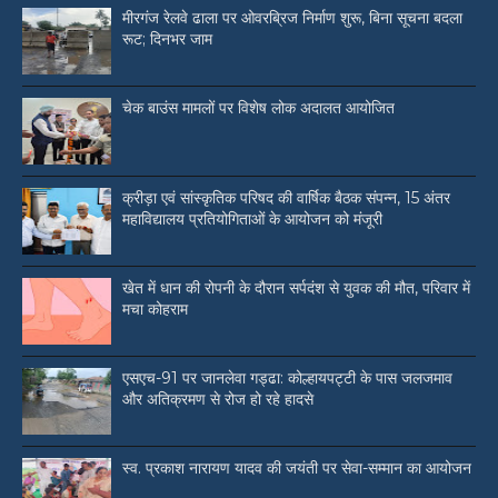
मीरगंज रेलवे ढाला पर ओवरब्रिज निर्माण शुरू, बिना सूचना बदला
रूट; दिनभर जाम
चेक बाउंस मामलों पर विशेष लोक अदालत आयोजित
क्रीड़ा एवं सांस्कृतिक परिषद की वार्षिक बैठक संपन्न, 15 अंतर
महाविद्यालय प्रतियोगिताओं के आयोजन को मंजूरी
खेत में धान की रोपनी के दौरान सर्पदंश से युवक की मौत, परिवार में
मचा कोहराम
एसएच-91 पर जानलेवा गड्ढा: कोल्हायपट्टी के पास जलजमाव
और अतिक्रमण से रोज हो रहे हादसे
स्व. प्रकाश नारायण यादव की जयंती पर सेवा-सम्मान का आयोजन