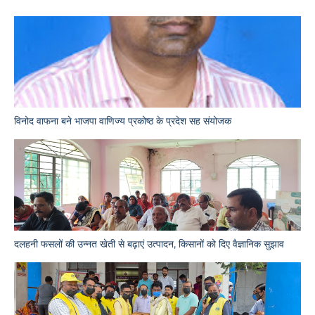
विनोद वाफना बने भाजपा वाणिज्य प्रकोष्ठ के प्रदेश सह संयोजक
दलहनी फसलों की उन्नत खेती से बढ़ाएं उत्पादन, किसानों को दिए वैज्ञानिक सुझाव