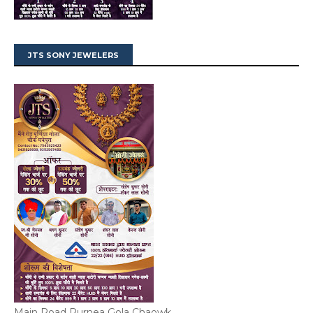
JTS SONY JEWELERS
Main Road Purnea Gola Chaowk