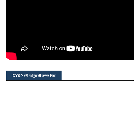
DYSP बनी मधेपुरा की जन्नत निशा