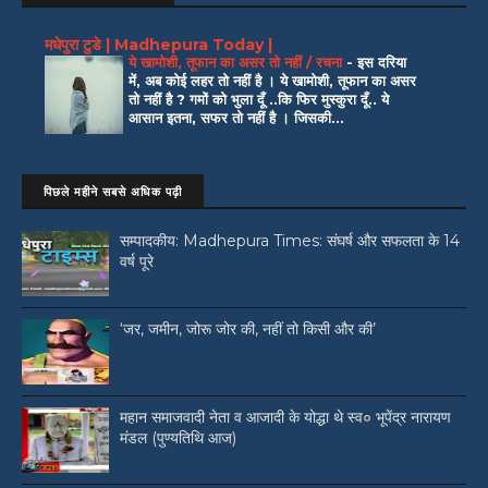
मधेपुरा टुडे | Madhepura Today |
ये खामोशी, तूफान का असर तो नहीं / रचना
-
इस दरिया
में, अब कोई लहर तो नहीं है । ये खामोशी, तूफान का असर
तो नहीं है ? गमों को भुला दूँ ..कि फिर मुस्कुरा दूँ.. ये
आसान इतना, सफर तो नहीं है । जिसकी...
पिछले महीने सबसे अधिक पढ़ी
सम्पादकीय: Madhepura Times: संघर्ष और सफलता के 14
वर्ष पूरे
‘जर, जमीन, जोरू जोर की, नहीं तो किसी और की’
महान समाजवादी नेता व आजादी के योद्धा थे स्व० भूपेंद्र नारायण
मंडल (पुण्यतिथि आज)