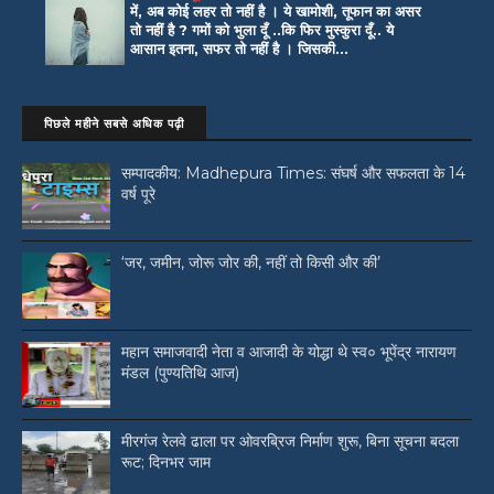
में, अब कोई लहर तो नहीं है । ये खामोशी, तूफान का असर
तो नहीं है ? गमों को भुला दूँ ..कि फिर मुस्कुरा दूँ.. ये
आसान इतना, सफर तो नहीं है । जिसकी...
पिछले महीने सबसे अधिक पढ़ी
सम्पादकीय: Madhepura Times: संघर्ष और सफलता के 14
वर्ष पूरे
‘जर, जमीन, जोरू जोर की, नहीं तो किसी और की’
महान समाजवादी नेता व आजादी के योद्धा थे स्व० भूपेंद्र नारायण
मंडल (पुण्यतिथि आज)
मीरगंज रेलवे ढाला पर ओवरब्रिज निर्माण शुरू, बिना सूचना बदला
रूट; दिनभर जाम