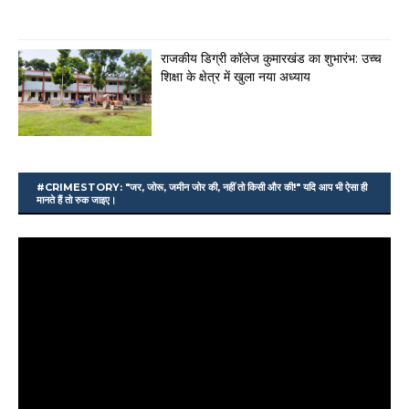
राजकीय डिग्री कॉलेज कुमारखंड का शुभारंभ: उच्च
शिक्षा के क्षेत्र में खुला नया अध्याय
#CRIMESTORY: "जर, जोरू, जमीन जोर की, नहीं तो किसी और की!" यदि आप भी ऐसा ही
मानते हैं तो रुक जाइए।