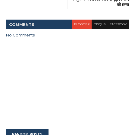
की हत्या
COMMENT
S
BLOGGER
DISQUS
FACEBOOK
No Comments:
RANDOM POSTS