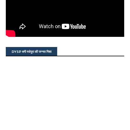
DYSP बनी मधेपुरा की जन्नत निशा