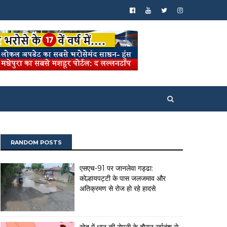
RANDOM POSTS
एसएच-91 पर जानलेवा गड्ढा:
कोल्हायपट्टी के पास जलजमाव और
अतिक्रमण से रोज हो रहे हादसे