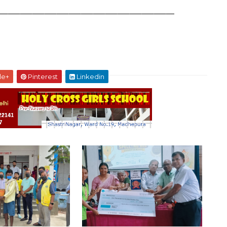
le+
Pinterest
Linkedin