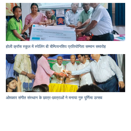
होली क्रॉस स्कूल में स्पेलिंग बी चैम्पियनशिप प्रतियोगिता सम्मान समारोह
ओमकार संगीत संस्थान के छात्र-छात्राओं ने मनाया गुरु पूर्णिमा उत्सव