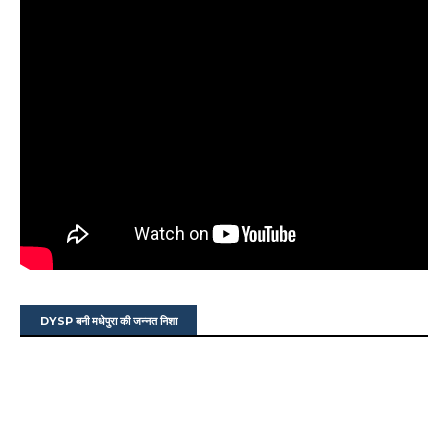
DYSP बनी मधेपुरा की जन्नत निशा