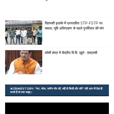
रिहायशी इलाके में प्रस्तावित STP-FSTP पर
सवाल, भूमि अधिग्रहण से पहले पुनर्विचार की मांग
कोशी क्षेत्र में केंद्रीय वि.वि. खुले : एमएलसी
#CRIMESTORY: "जर, जोरू, जमीन जोर की, नहीं तो किसी और की!" यदि आप भी ऐसा ही
मानते हैं तो रुक जाइए।