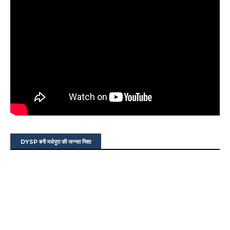
DYSP बनी मधेपुरा की जन्नत निशा