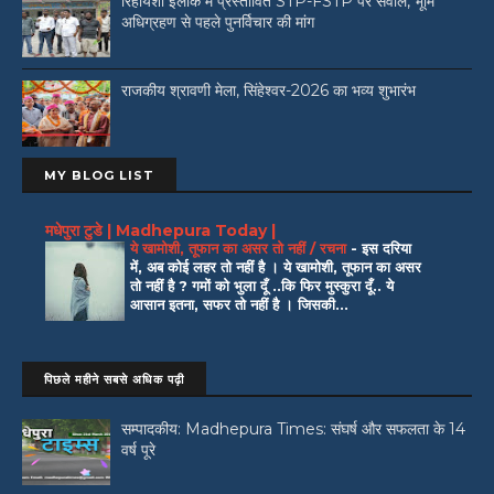
रिहायशी इलाके में प्रस्तावित STP-FSTP पर सवाल, भूमि
अधिग्रहण से पहले पुनर्विचार की मांग
राजकीय श्रावणी मेला, सिंहेश्वर-2026 का भव्य शुभारंभ
MY BLOG LIST
मधेपुरा टुडे | Madhepura Today |
ये खामोशी, तूफान का असर तो नहीं / रचना
-
इस दरिया
में, अब कोई लहर तो नहीं है । ये खामोशी, तूफान का असर
तो नहीं है ? गमों को भुला दूँ ..कि फिर मुस्कुरा दूँ.. ये
आसान इतना, सफर तो नहीं है । जिसकी...
पिछले महीने सबसे अधिक पढ़ी
सम्पादकीय: Madhepura Times: संघर्ष और सफलता के 14
वर्ष पूरे