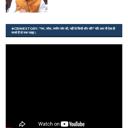
#CRIMESTORY: "जर, जोरू, जमीन जोर की, नहीं तो किसी और की!" यदि आप भी ऐसा ही
मानते हैं तो रुक जाइए।