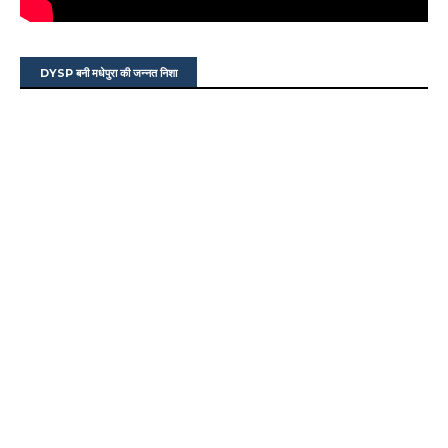
DYSP बनी मधेपुरा की जन्नत निशा