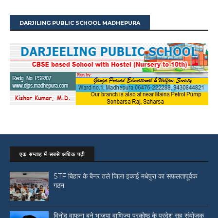
DARJILING PUBLIC SCHOOL MADHEPURA
एक सप्ताह में सबसे अधिक पढ़ी
STF बिहार के बैनर तले जिला इकाई मधेपुरा का सफलतापूर्वक
गठन
विनोद वाफना बने भाजपा वाणिज्य प्रकोष्ठ के प्रदेश सह संयोजक