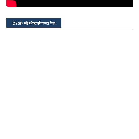
DYSP बनी मधेपुरा की जन्नत निशा