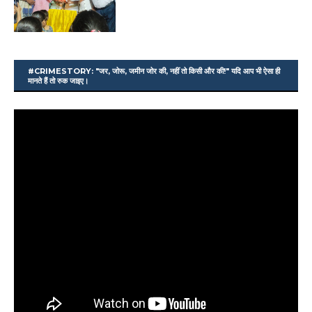
#CRIMESTORY: "जर, जोरू, जमीन जोर की, नहीं तो किसी और की!" यदि आप भी ऐसा ही
मानते हैं तो रुक जाइए।